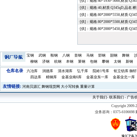
·
[供]：规格:40*1950*5000,材质
·
[供]：规格:40,材质:Q345qD,品
·
[供]：规格:80*2000*5550,材
·
[供]：规格:80*2000*5500,材
·
[供]：规格:80*2000*5450,材
宝钢
武钢
鞍钢
八钢
首钢
马钢
邯钢
韶钢
舞钢
柳钢
济钢
杭钢
本钢
莱钢
包钢
攀钢
太钢
新钢
仓库名录
六冶库
润德库
清水湖库
弘千库
院岭1号库
钜立钫库
御轩
四达库
精钢库
金基业南6库
金基业东一库
金基业北一库
友情链接:
河南贝源汇
舞钢现货网
大小写转换
重量计算
关于我们
-
联系我们
-
广告
Copyright 2009-
业务咨询：0375-610669
豫ICP备20