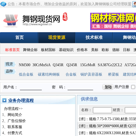
公告：本着市场合作、增加企业收益的原则，欢迎加入舞钢钢板公司经理联盟
首页
现货资源
技术标准
舞钢动
标准首页
舞钢企标
板材国标
基础知识
价格本
美标
欧标
德标
日标
NM500
30CrMnSiA
Q345R
Q245R
15GrMoR
SA387Gr22CL2
A572G
低合金板
碳素结构钢板
合金板
锅炉及容器板
桥梁板
建筑结
供求信息
业务办理流程
办理流程>>
名称：
材质：
1、
网站简介
·
[求]：规格:7.75-9.75-1500,
2、
广告位报价
·
[求]：规格:50*2000*6000,材质
3、
联系客服
4、
付费方式
·
[求]：规格:6X2200X12000,材质: